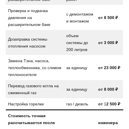
Проверка и подкачка
с демонтажом
давления на
от
8 500 ₽
и монтажом
расширительном баке
объем
Дозаправка системы
системы до
от
3 000 ₽
отопления насосом
200 литров
Замена Тэна, насоса,
теплообменника, со сливом
за единицу
от
23 000 ₽
теплоносителя
Перевод газового котла на
за единицу
от
8 000 ₽
сжиженный газ
Настройка горелки
газ / дизель
от
1
2 500 ₽
Стоимость точная
рассчитывается после
инженера