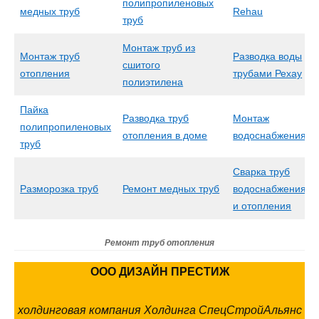
полипропиленовых
медных труб
Rehau
труб
Монтаж труб из
Монтаж труб
Разводка воды
сшитого
отопления
трубами Рехау
полиэтилена
Пайка
Разводка труб
Монтаж
полипропиленовых
отопления в доме
водоснабжения
труб
Сварка труб
Разморозка труб
Ремонт медных труб
водоснабжения
и отопления
Ремонт труб отопления
ООО ДИЗАЙН ПРЕСТИЖ
холдинговая компания Холдинга СпецСтройАльянс