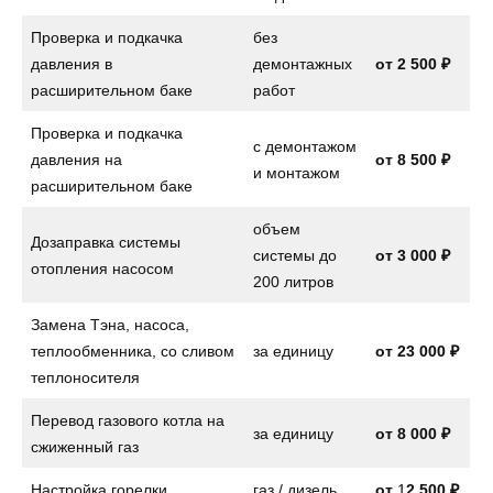
Проверка и подкачка
без
давления в
демонтажных
от 2 500 ₽
расширительном баке
работ
Проверка и подкачка
с демонтажом
давления на
от
8 500 ₽
и монтажом
расширительном баке
объем
Дозаправка системы
системы до
от
3 000 ₽
отопления насосом
200 литров
Замена Тэна, насоса,
теплообменника, со сливом
за единицу
от
23 000 ₽
теплоносителя
Перевод газового котла на
за единицу
от
8 000 ₽
сжиженный газ
Настройка горелки
газ / дизель
от
1
2 500 ₽