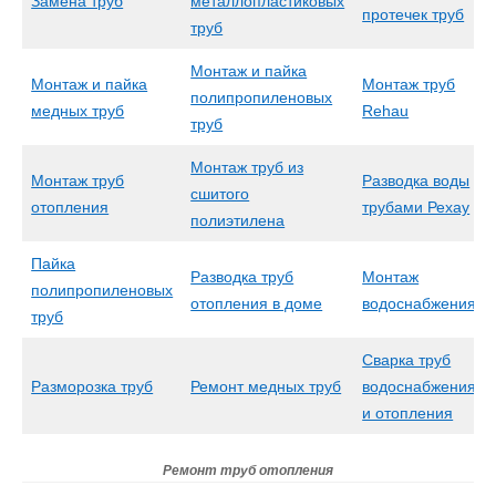
Замена труб
металлопластиковых
протечек труб
труб
Монтаж и пайка
Монтаж и пайка
Монтаж труб
полипропиленовых
медных труб
Rehau
труб
Монтаж труб из
Монтаж труб
Разводка воды
сшитого
отопления
трубами Рехау
полиэтилена
Пайка
Разводка труб
Монтаж
полипропиленовых
отопления в доме
водоснабжения
труб
Сварка труб
Разморозка труб
Ремонт медных труб
водоснабжения
и отопления
Ремонт труб отопления