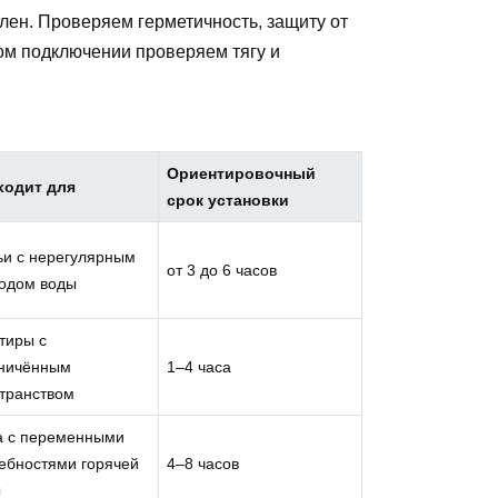
лен. Проверяем герметичность, защиту от
ом подключении проверяем тягу и
Ориентировочный
ходит для
срок установки
и с нерегулярным
от 3 до 6 часов
одом воды
тиры с
аничённым
1–4 часа
транством
а с переменными
ебностями горячей
4–8 часов
ы