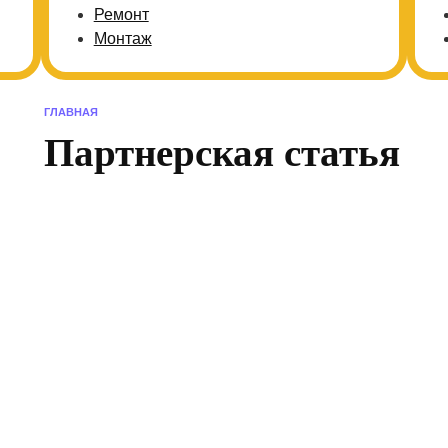
Ремонт
Монтаж
ГЛАВНАЯ
Партнерская статья
Как продлить срок службы
Заме
скважины: советы по эксплуатации
ручн
и регулярному обслуживанию
пол
05.08.2026