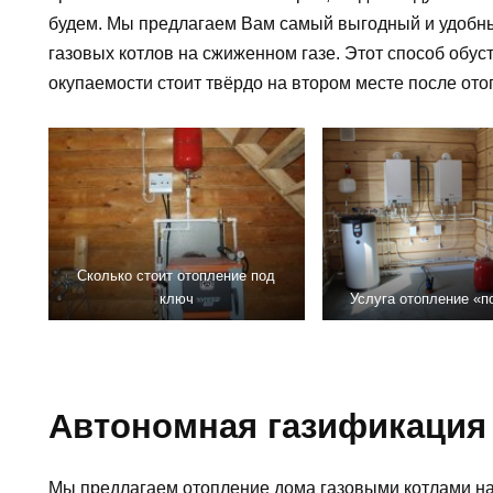
будем. Мы предлагаем Вам самый выгодный и удобн
газовых котлов на сжиженном газе. Этот способ обус
окупаемости стоит твёрдо на втором месте после от
Сколько стоит отопление под
ключ
Услуга отопление «п
Автономная газификация
Мы предлагаем отопление дома газовыми котлами на