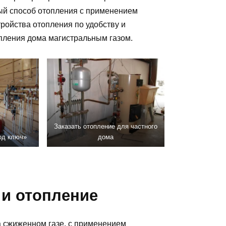
ый способ отопления с применением
тройства отопления по удобству и
опления дома магистральным газом.
Заказать отопление для частного
од ключ»
дома
 и отопление
 сжиженном газе, с применением