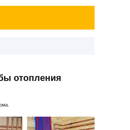
бы отопления
ома.