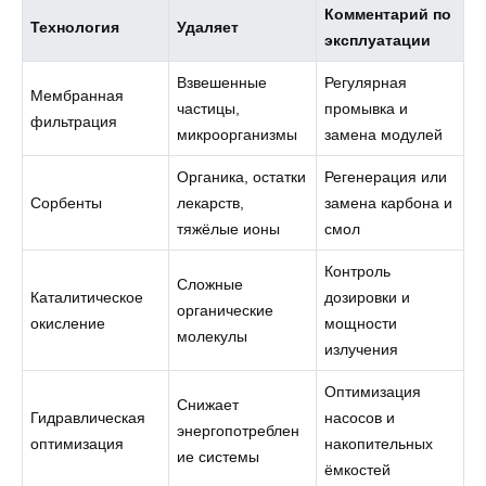
Комментарий по
Технология
Удаляет
эксплуатации
Взвешенные
Регулярная
Мембранная
частицы,
промывка и
фильтрация
микроорганизмы
замена модулей
Органика, остатки
Регенерация или
Сорбенты
лекарств,
замена карбона и
тяжёлые ионы
смол
Контроль
Сложные
Каталитическое
дозировки и
органические
окисление
мощности
молекулы
излучения
Оптимизация
Снижает
Гидравлическая
насосов и
энергопотреблен
оптимизация
накопительных
ие системы
ёмкостей