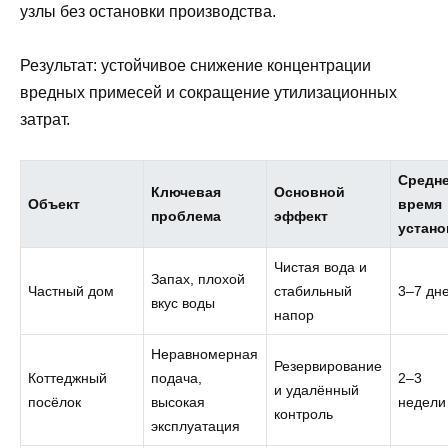
узлы без остановки производства.
Результат: устойчивое снижение концентрации
вредных примесей и сокращение утилизационных
затрат.
Средн
Ключевая
Основной
Объект
время
проблема
эффект
устано
Чистая вода и
Запах, плохой
Частный дом
стабильный
3–7 дн
вкус воды
напор
Неравномерная
Резервирование
Коттеджный
подача,
2–3
и удалённый
посёлок
высокая
недели
контроль
эксплуатация