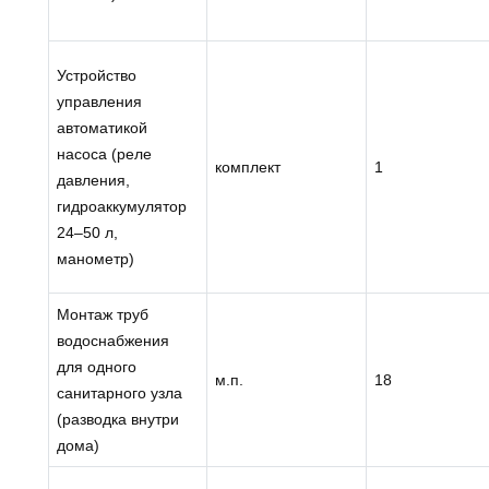
Устройство
управления
автоматикой
насоса (реле
комплект
1
давления,
гидроаккумулятор
24–50 л,
манометр)
Монтаж труб
водоснабжения
для одного
м.п.
18
санитарного узла
(разводка внутри
дома)