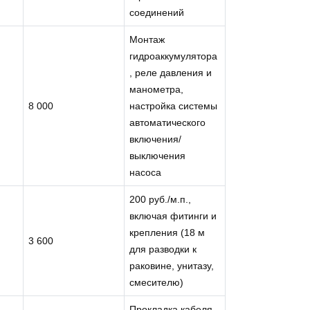
соединений
Монтаж
гидроаккумулятора
, реле давления и
манометра,
8 000
настройка системы
автоматического
включения/
выключения
насоса
200 руб./м.п.,
включая фитинги и
крепления (18 м
3 600
для разводки к
раковине, унитазу,
смесителю)
Прокладка кабеля