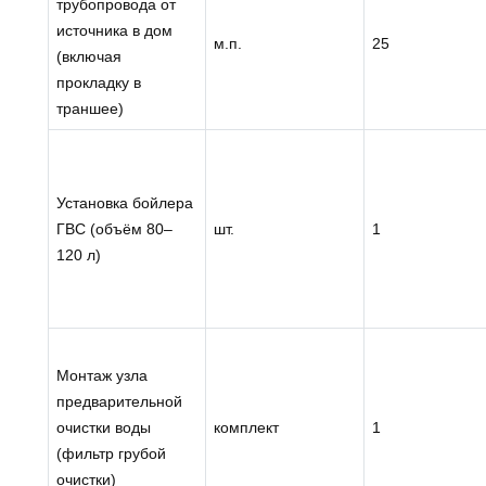
трубопровода от
источника в дом
м.п.
25
(включая
прокладку в
траншее)
Установка бойлера
ГВС (объём 80–
шт.
1
120 л)
Монтаж узла
предварительной
очистки воды
комплект
1
(фильтр грубой
очистки)