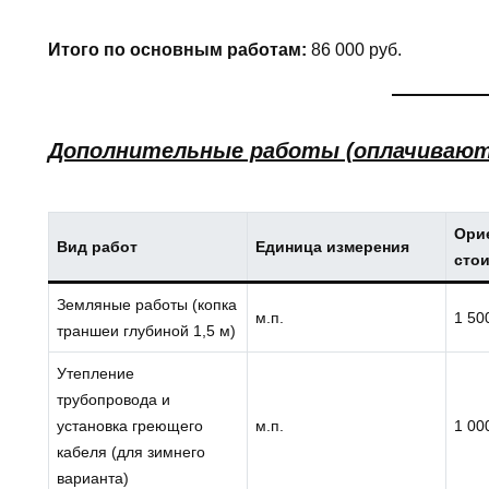
Итого по основным работам:
86 000 руб.
Дополнительные работы (оплачивают
Ори
Вид работ
Единица измерения
стои
Земляные работы (копка
м.п.
1 50
траншеи глубиной 1,5 м)
Утепление
трубопровода и
установка греющего
м.п.
1 00
кабеля (для зимнего
варианта)