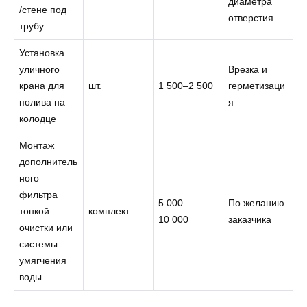
диаметра
/стене под
отверстия
трубу
Установка
уличного
Врезка и
крана для
шт.
1 500–2 500
герметизаци
полива на
я
колодце
Монтаж
дополнитель
ного
фильтра
5 000–
По желанию
тонкой
комплект
10 000
заказчика
очистки или
системы
умягчения
воды