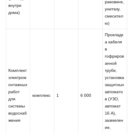
раковине,
внутри
унитазу,
дома)
смесител
ю)
Прокладк
а кабеля
в
гофриров
анной
Комплект
трубе,
электром
установка
онтажных
защитных
работ
автомато
комплекс
1
6 000
для
в (УЗО,
системы
автомат
водоснаб
16 А),
жения
заземлен
ие,