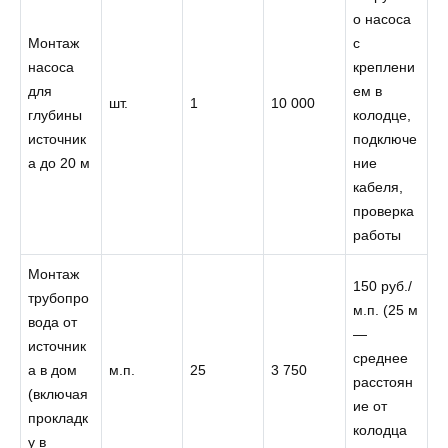
о насоса
Монтаж
с
насоса
креплени
для
ем в
шт.
1
10 000
глубины
колодце,
источник
подключе
а до 20 м
ние
кабеля,
проверка
работы
Монтаж
150 руб./
трубопро
м.п. (25 м
вода от
—
источник
среднее
а в дом
м.п.
25
3 750
расстоян
(включая
ие от
прокладк
колодца
у в