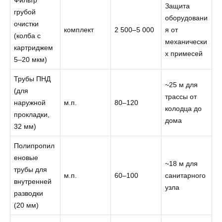
Защита
грубой
оборудовани
очистки
комплект
2 500–5 000
я от
(колба с
механически
картриджем
х примесей
5–20 мкм)
Трубы ПНД
~25 м для
(для
трассы от
наружной
м.п.
80–120
колодца до
прокладки,
дома
32 мм)
Полипропил
еновые
~18 м для
трубы для
м.п.
60–100
санитарного
внутренней
узла
разводки
(20 мм)