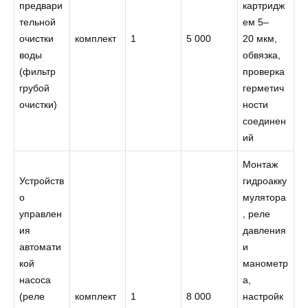
предвари
картридж
тельной
ем 5–
очистки
комплект
1
5 000
20 мкм,
воды
обвязка,
(фильтр
проверка
грубой
герметич
очистки)
ности
соединен
ий
Монтаж
Устройств
гидроакку
о
мулятора
управлен
, реле
ия
давления
автомати
и
кой
манометр
насоса
а,
(реле
комплект
1
8 000
настройк