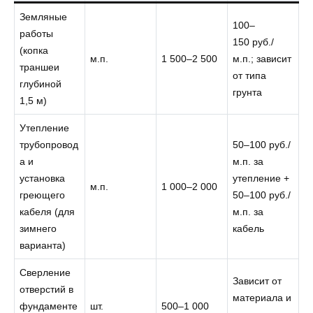
Земляные
100–
работы
150 руб./
(копка
м.п.
1 500–2 500
м.п.; зависит
траншеи
от типа
глубиной
грунта
1,5 м)
Утепление
трубопровод
50–100 руб./
а и
м.п. за
установка
утепление +
м.п.
1 000–2 000
греющего
50–100 руб./
кабеля (для
м.п. за
зимнего
кабель
варианта)
Сверление
Зависит от
отверстий в
материала и
фундаменте
шт.
500–1 000