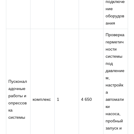
подключе
ние
оборудов
ания
Проверка
герметич
ности
системы
под
давление
м,
Пусконал
настройк
адочные
а
работы и
комплекс
1
4 650
автомати
опрессов
ки
ка
насоса,
системы
пробный
запуск и