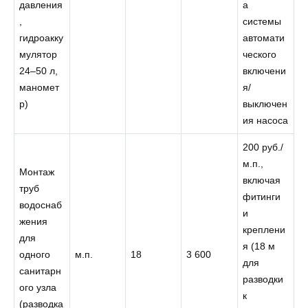
давления
а
,
системы
гидроакку
автомати
мулятор
ческого
24–50 л,
включени
маномет
я/
р)
выключен
ия насоса
200 руб./
м.п.,
Монтаж
включая
труб
фитинги
водоснаб
и
жения
креплени
для
я (18 м
одного
м.п.
18
3 600
для
санитарн
разводки
ого узла
к
(разводка