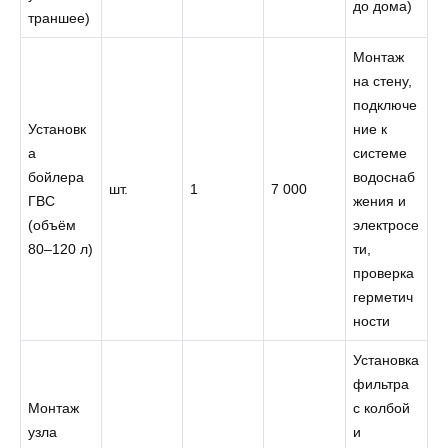
до дома)
траншее)
Монтаж
на стену,
подключе
Установк
ние к
а
системе
бойлера
водоснаб
шт.
1
7 000
ГВС
жения и
(объём
электросе
80–120 л)
ти,
проверка
герметич
ности
Установка
фильтра
Монтаж
с колбой
узла
и