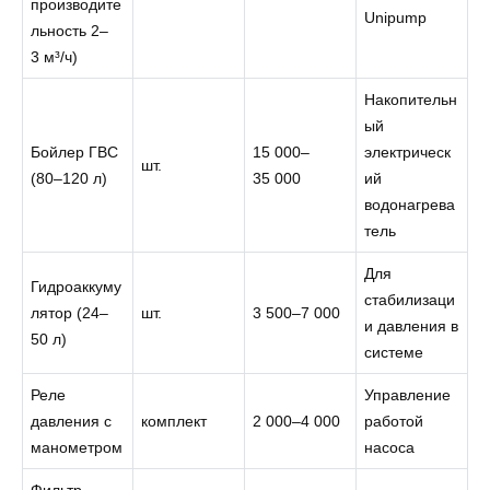
производите
Unipump
льность 2–
3 м³/ч)
Накопительн
ый
Бойлер ГВС
15 000–
электрическ
шт.
(80–120 л)
35 000
ий
водонагрева
тель
Для
Гидроаккуму
стабилизаци
лятор (24–
шт.
3 500–7 000
и давления в
50 л)
системе
Реле
Управление
давления с
комплект
2 000–4 000
работой
манометром
насоса
Фильтр