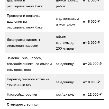
давления в
демонтажных
от 2 500 ₽
расширительном баке
работ
Проверка и подкачка
с демонтажом
давления на
от
8 500 ₽
и монтажом
расширительном баке
объем
Дозаправка системы
системы до
от
3 000 ₽
отопления насосом
200 литров
Замена Тэна, насоса,
теплообменника, со сливом
за единицу
от
23 000 ₽
теплоносителя
Перевод газового котла на
за единицу
от
8 000 ₽
сжиженный газ
Настройка горелки
газ / дизель
от
1
2 500 ₽
Стоимость точная