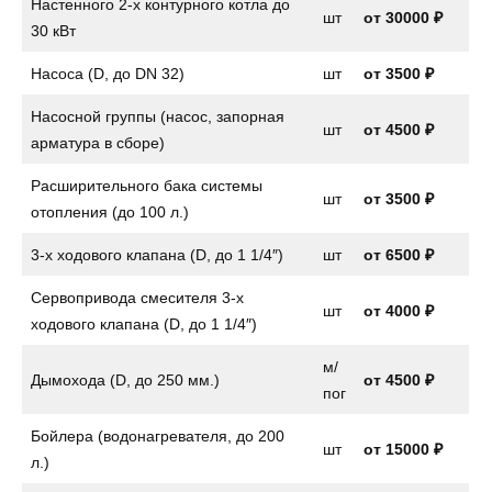
Настенного 2-х контурного котла до
шт
от
30000 ₽
30 кВт
Насоса (D, до DN 32)
шт
от
3500 ₽
Насосной группы (насос, запорная
шт
от
4500 ₽
арматура в сборе)
Расширительного бака системы
шт
от
3500 ₽
отопления (до 100 л.)
3-х ходового клапана (D, до 1 1/4″)
шт
от
6500 ₽
Сервопривода смесителя 3-х
шт
от
4000 ₽
ходового клапана (D, до 1 1/4″)
м/
Дымохода (D, до 250 мм.)
от 4500 ₽
пог
Бойлера (водонагревателя, до 200
шт
от
15000 ₽
л.)