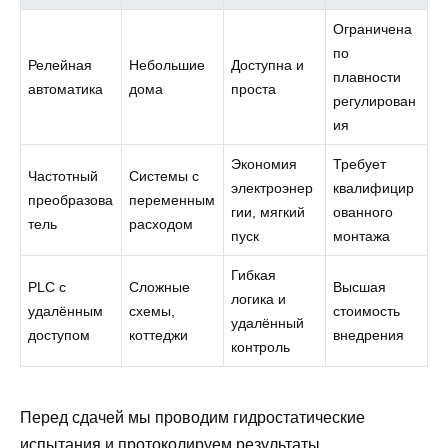
Ограничена
по
Релейная
Небольшие
Доступна и
плавности
автоматика
дома
проста
регулирован
ия
Экономия
Требует
Частотный
Системы с
электроэнер
квалифицир
преобразова
переменным
гии, мягкий
ованного
тель
расходом
пуск
монтажа
Гибкая
PLC с
Сложные
Высшая
логика и
удалённым
схемы,
стоимость
удалённый
доступом
коттеджи
внедрения
контроль
Перед сдачей мы проводим гидростатические
испытания и протоколируем результаты.