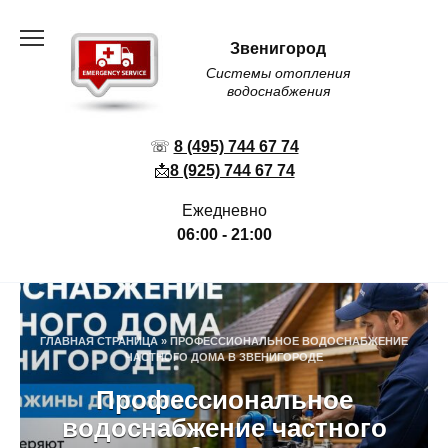
Перейти
к
Звенигород
содержанию
Системы отопления
водоснабжения
☏
8 (495) 744 67 74
📩
8 (925) 744 67 74
Ежедневно
06:00 - 21:00
ГЛАВНАЯ СТРАНИЦА
»
ПРОФЕССИОНАЛЬНОЕ ВОДОСНАБЖЕНИЕ
ЧАСТНОГО ДОМА В ЗВЕНИГОРОДЕ
Профессиональное
водоснабжение частного