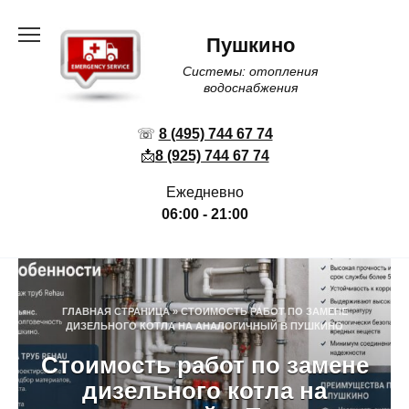
Перейти
к
Пушкино
содержанию
Системы: отопления
водоснабжения
☏
8 (495) 744 67 74
📩
8 (925) 744 67 74
Ежедневно
06:00 - 21:00
ГЛАВНАЯ СТРАНИЦА
»
СТОИМОСТЬ РАБОТ ПО ЗАМЕНЕ
ДИЗЕЛЬНОГО КОТЛА НА АНАЛОГИЧНЫЙ В ПУШКИНО
Стоимость работ по замене
дизельного котла на