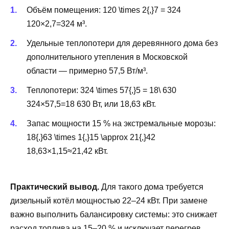
Объём помещения:
120 \times 2{,}7 = 324
120×2,7=324 м³.
Удельные теплопотери для деревянного дома без
дополнительного утепления в Московской
области — примерно 57,5 Вт/м³.
Теплопотери:
324 \times 57{,}5 = 18\ 630
324×57,5=18 630 Вт, или 18,63 кВт.
Запас мощности 15 % на экстремальные морозы:
18{,}63 \times 1{,}15 \approx 21{,}42
18,63×1,15≈21,42 кВт.
Практический вывод.
Для такого дома требуется
дизельный котёл мощностью 22–24 кВт. При замене
важно выполнить балансировку системы: это снижает
расход топлива на 15–20 % и исключает перегрев