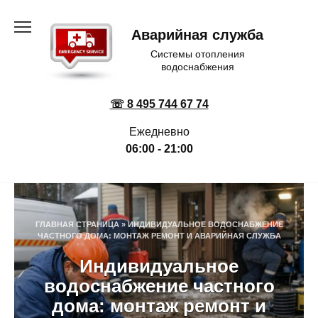
Перейти
к
Аварийная служба
содержанию
Системы отопления
водоснабжения
☏ 8 495 744 67 74
Ежедневно
06:00 - 21:00
ГЛАВНАЯ СТРАНИЦА
»
ИНДИВИДУАЛЬНОЕ ВОДОСНАБЖЕНИЕ
ЧАСТНОГО ДОМА: МОНТАЖ РЕМОНТ И АВАРИЙНАЯ СЛУЖБА
Индивидуальное
водоснабжение частного
дома: монтаж ремонт и