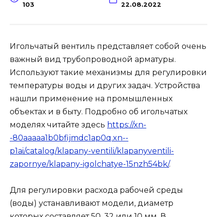
103
22.08.2022
Игольчатый вентиль представляет собой очень
важный вид трубопроводной арматуры.
Используют такие механизмы для регулировки
температуры воды и других задач. Устройства
нашли применение на промышленных
объектах и в быту. Подробно об игольчатых
моделях читайте здесь
https://xn-
-80aaaaa1b0bfijmdc1ap0q.xn--
p1ai/catalog/klapany-ventili/klapanyventili-
zapornye/klapany-igolchatye-15nzh54bk/
.
Для регулировки расхода рабочей среды
(воды) устанавливают модели, диаметр
которых составляет 50, 32 или 10 мм. В