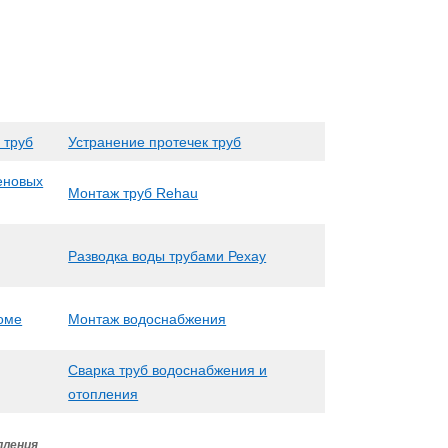
 труб
Устранение протечек труб
еновых
Монтаж труб Rehau
Разводка воды трубами Рехау
доме
Монтаж водоснабжения
Сварка труб водоснабжения и
отопления
пления