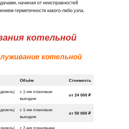
дачами, начиная от неисправностей
ением герметичности какого-либо узла.
ания котельной
бслуживание котельной
Объём
Стоимость
 дизель)
с 1-им плановым
от
24 000 ₽
выездом
 дизель)
с 1-им плановым
от
50 000 ₽
выездом
 дизель)
с 2-мя плановыми