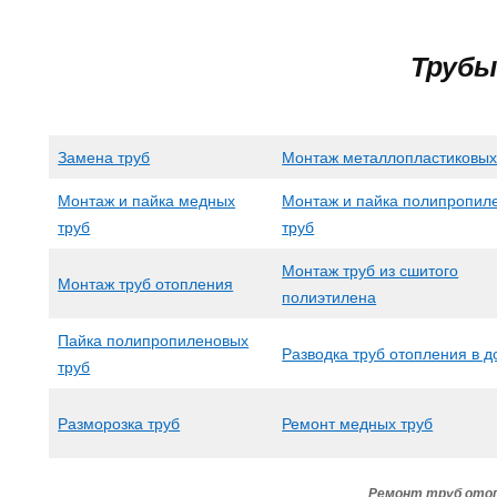
Трубы
Замена труб
Монтаж металлопластиковых
Монтаж и пайка медных
Монтаж и пайка полипропил
труб
труб
Монтаж труб из сшитого
Монтаж труб отопления
полиэтилена
Пайка полипропиленовых
Разводка труб отопления в 
труб
Разморозка труб
Ремонт медных труб
Ремонт труб ото