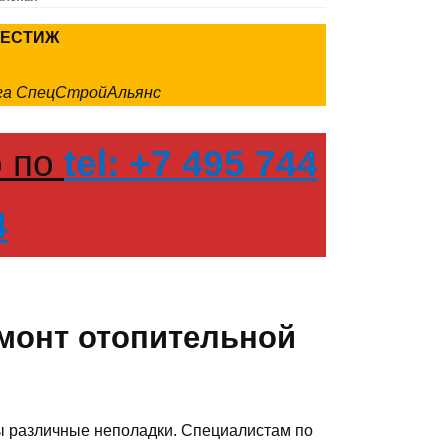
РЕСТИЖ
нга СпецСтройАльянс
о по
tel: +7 495 744
4
емонт отопительной
 различные неполадки. Специалистам по