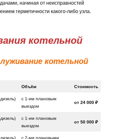
дачами, начиная от неисправностей
ением герметичности какого-либо узла.
ания котельной
бслуживание котельной
Объём
Стоимость
 дизель)
с 1-им плановым
от
24 000 ₽
выездом
 дизель)
с 1-им плановым
от
50 000 ₽
выездом
 дизель)
с 2-мя плановыми