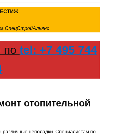
РЕСТИЖ
нга СпецСтройАльянс
о по
tel: +7 495 744
4
емонт отопительной
 различные неполадки. Специалистам по