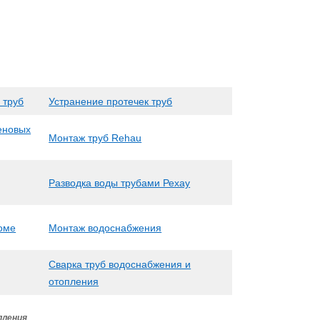
 труб
Устранение протечек труб
еновых
Монтаж труб Rehau
Разводка воды трубами Рехау
доме
Монтаж водоснабжения
Сварка труб водоснабжения и
отопления
пления