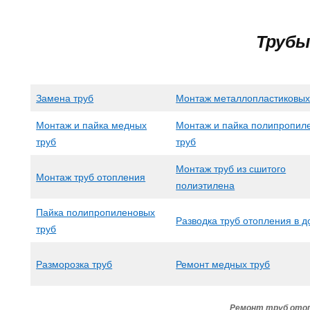
Трубы
Замена труб
Монтаж металлопластиковых
Монтаж и пайка медных
Монтаж и пайка полипропил
труб
труб
Монтаж труб из сшитого
Монтаж труб отопления
полиэтилена
Пайка полипропиленовых
Разводка труб отопления в 
труб
Разморозка труб
Ремонт медных труб
Ремонт труб ото