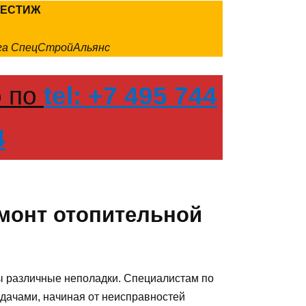
РЕСТИЖ
нга СпецСтройАльянс
о по
tel: +7 495 744
4
емонт отопительной
 различные неполадки. Специалистам по
дачами, начиная от неисправностей