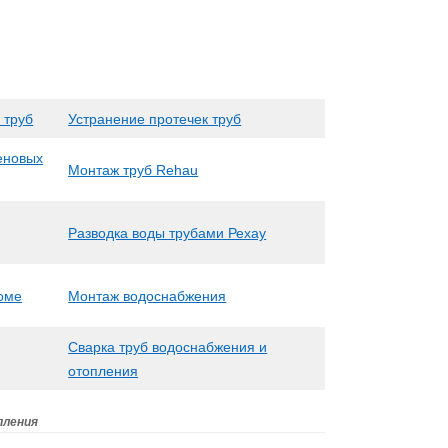
 труб
Устранение протечек труб
еновых
Монтаж труб Rehau
Разводка воды трубами Рехау
доме
Монтаж водоснабжения
Сварка труб водоснабжения и
отопления
пления