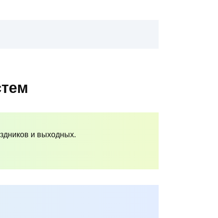
стем
аздников и выходных.