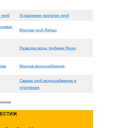
 труб
Устранение протечек труб
еновых
Монтаж труб Rehau
Разводка воды трубами Рехау
доме
Монтаж водоснабжения
Сварка труб водоснабжения и
отопления
пления
РЕСТИЖ