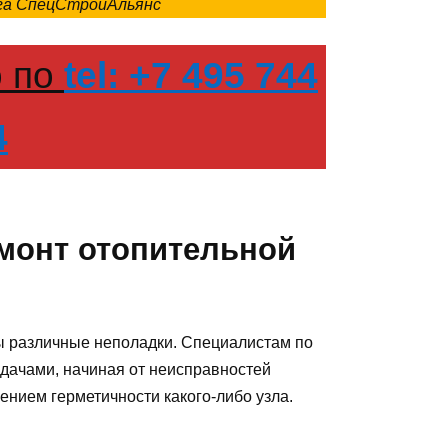
нга СпецСтройАльянс
о по
tel: +7 495 744
4
емонт отопительной
 различные неполадки. Специалистам по
дачами, начиная от неисправностей
ением герметичности какого-либо узла.