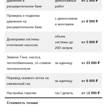
давления в
демонтажных
от 2 500 ₽
расширительном баке
работ
Проверка и подкачка
с демонтажом
давления на
от
8 500 ₽
и монтажом
расширительном баке
объем
Дозаправка системы
системы до
от
3 000 ₽
отопления насосом
200 литров
Замена Тэна, насоса,
теплообменника, со сливом
за единицу
от
23 000 ₽
теплоносителя
Перевод газового котла на
за единицу
от
8 000 ₽
сжиженный газ
Настройка горелки
газ / дизель
от
1
2 500 ₽
Стоимость точная