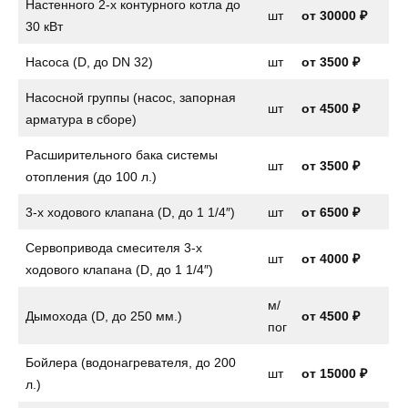
Настенного 2-х контурного котла до
шт
от
30000 ₽
30 кВт
Насоса (D, до DN 32)
шт
от
3500 ₽
Насосной группы (насос, запорная
шт
от
4500 ₽
арматура в сборе)
Расширительного бака системы
шт
от
3500 ₽
отопления (до 100 л.)
3-х ходового клапана (D, до 1 1/4″)
шт
от
6500 ₽
Сервопривода смесителя 3-х
шт
от
4000 ₽
ходового клапана (D, до 1 1/4″)
м/
Дымохода (D, до 250 мм.)
от 4500 ₽
пог
Бойлера (водонагревателя, до 200
шт
от
15000 ₽
л.)