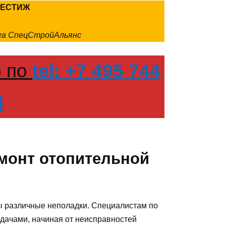
РЕСТИЖ
нга СпецСтройАльянс
о по
tel: +7 495 744
4
емонт отопительной
 различные неполадки. Специалистам по
дачами, начиная от неисправностей