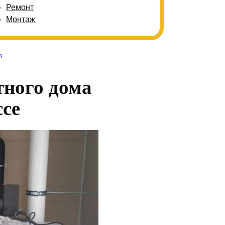
Ремонт
Монтаж
В
тного дома
се