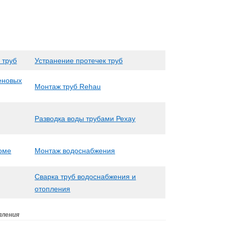
 труб
Устранение протечек труб
еновых
Монтаж труб Rehau
Разводка воды трубами Рехау
доме
Монтаж водоснабжения
Сварка труб водоснабжения и
отопления
пления