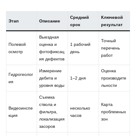
Средний
Ключевой
Этап
Описание
срок
результат
Выездная
Точный
Полевой
оценка и
1 рабочий
перечень
осмотр
фотофиксац
день
работ
ия дефектов
Измерение
Оценка
Гидрогеолог
дебита и
1–2 дня
производите
ия
уровня воды
льности
Съемка
ствола и
Карта
Видеоинспе
несколько
фильтра,
проблемных
кция
часов
локализация
зон
засоров