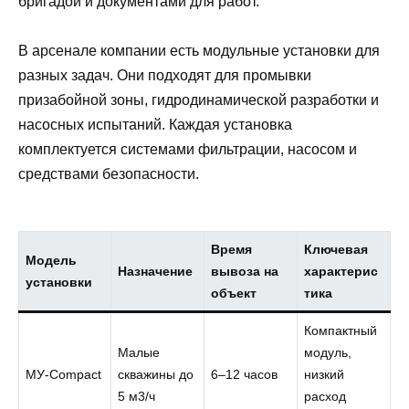
бригадой и документами для работ.
В арсенале компании есть модульные установки для
разных задач. Они подходят для промывки
призабойной зоны, гидродинамической разработки и
насосных испытаний. Каждая установка
комплектуется системами фильтрации, насосом и
средствами безопасности.
Время
Ключевая
Модель
Назначение
вывоза на
характерис
установки
объект
тика
Компактный
Малые
модуль,
МУ-Compact
скважины до
6–12 часов
низкий
5 м3/ч
расход