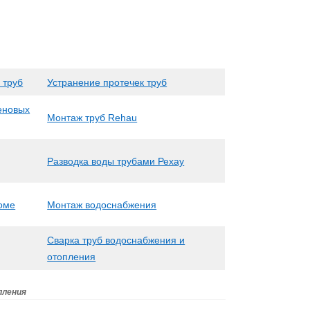
 труб
Устранение протечек труб
еновых
Монтаж труб Rehau
Разводка воды трубами Рехау
доме
Монтаж водоснабжения
Сварка труб водоснабжения и
отопления
пления