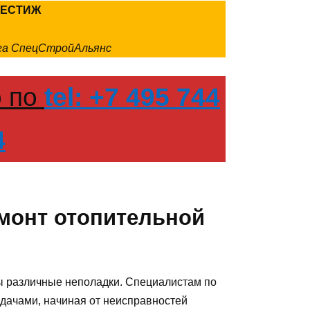
РЕСТИЖ
нга СпецСтройАльянс
о по
tel: +7 495 744
4
емонт отопительной
 различные неполадки. Специалистам по
дачами, начиная от неисправностей