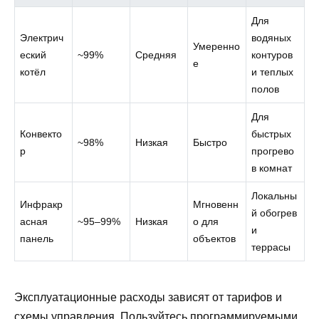
Для
Электрич
водяных
Умеренно
еский
~99%
Средняя
контуров
е
котёл
и теплых
полов
Для
Конвекто
быстрых
~98%
Низкая
Быстро
р
прогрево
в комнат
Локальны
Инфракр
Мгновенн
й обогрев
асная
~95–99%
Низкая
о для
и
панель
объектов
террасы
Эксплуатационные расходы зависят от тарифов и
схемы управления. Пользуйтесь программируемыми