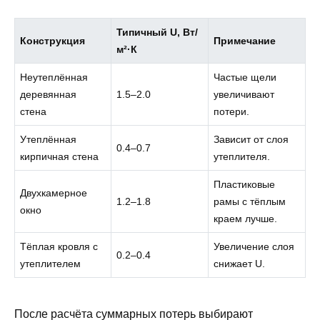
Типичный U, Вт/
Конструкция
Примечание
м²·К
Неутеплённая
Частые щели
деревянная
1.5–2.0
увеличивают
стена
потери.
Утеплённая
Зависит от слоя
0.4–0.7
кирпичная стена
утеплителя.
Пластиковые
Двухкамерное
1.2–1.8
рамы с тёплым
окно
краем лучше.
Тёплая кровля с
Увеличение слоя
0.2–0.4
утеплителем
снижает U.
После расчёта суммарных потерь выбирают