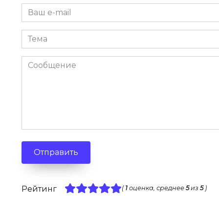
Отправить
Рейтинг
(
1
оценка, среднее
5
из
5
)