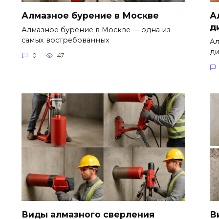
Алмазное бурение в Москве
А
д
Алмазное бурение в Москве — одна из
самых востребованных
Ал
ди
0
47
Виды алмазного сверления
В