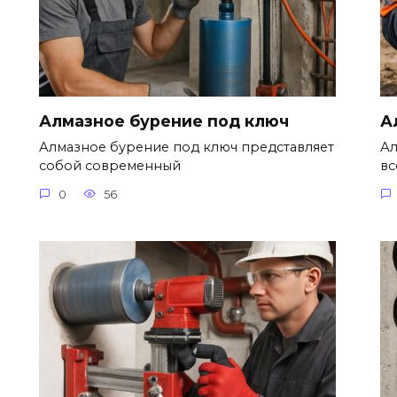
Алмазное бурение под ключ
А
Алмазное бурение под ключ представляет
Ал
собой современный
вс
0
56